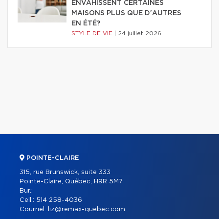
ENVAHISSENT CERTAINES
MAISONS PLUS QUE D'AUTRES
EN ÉTÉ?
STYLE DE VIE
|
24 juillet 2026
POINTE-CLAIRE
315, rue Brunswick, suite 333
Pointe-Claire, Québec, H9R 5M7
Bur.:
Cell.:
514 258-4036
Courriel:
liz@remax-quebec.com